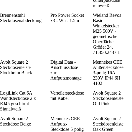
Unterputzdose
reinweiß
Brennenstuhl
Pro Power Socket
Wieland Revos
Steckdosenabdeckung
x3 - Wh - 1.5m
Basic
Winkelstecker
M25 500V -
geometrische
Oberfläche
Größe: 24,
71.350.2437.1
Avolt Square 2
Digital Data -
Mennekes CEE
Steckdosenleiste
Anschlussdose
Außensteckdose
Stockholm Black
zur
3-polig 16A
Aufputzmontage
230V IP44 6H
4102
LogiLink Cat.6A
Verteilersteckdose
Avolt Square 2
Wandsteckdose 2 x
mit Kabel
Steckdosenleiste
RJ45 geschirmt
Old Pink
Signalweiß
Avolt Square 2
Mennekes CEE
Avolt Square 2
Steckdose Beige
Aufputz-
Steckdosenleiste
Steckdose 5-polig
Oak Green