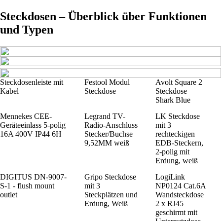
Steckdosen – Überblick über Funktionen
und Typen
Steckdosenleiste mit
Festool Modul
Avolt Square 2
Kabel
Steckdose
Steckdose
Shark Blue
Mennekes CEE-
Legrand TV-
LK Steckdose
Geräteeinlass 5-polig
Radio-Anschluss
mit 3
16A 400V IP44 6H
Stecker/Buchse
rechteckigen
9,52MM weiß
EDB-Steckern,
2-polig mit
Erdung, weiß
DIGITUS DN-9007-
Gripo Steckdose
LogiLink
S-1 - flush mount
mit 3
NP0124 Cat.6A
outlet
Steckplätzen und
Wandsteckdose
Erdung, Weiß
2 x RJ45
geschirmt mit