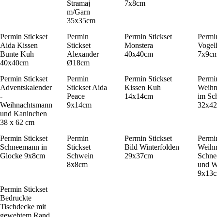
Stramaj
7x8cm
m/Garn
35x35cm
Permin Stickset
Permin
Permin Stickset
Permin
Aida Kissen
Stickset
Monstera
Vogel
Bunte Kuh
Alexander
40x40cm
7x9c
40x40cm
Ø18cm
Permin Stickset
Permin
Permin Stickset
Permin
Adventskalender
Stickset Aida
Kissen Kuh
Weihn
-
Peace
14x14cm
im Sc
Weihnachtsmann
9x14cm
32x4
und Kaninchen
38 x 62 cm
Permin Stickset
Permin
Permin Stickset
Permin
Schneemann in
Stickset
Bild Winterfolden
Weihn
Glocke 9x8cm
Schwein
29x37cm
Schn
8x8cm
und W
9x13
Permin Stickset
Bedruckte
Tischdecke mit
gewebtem Rand