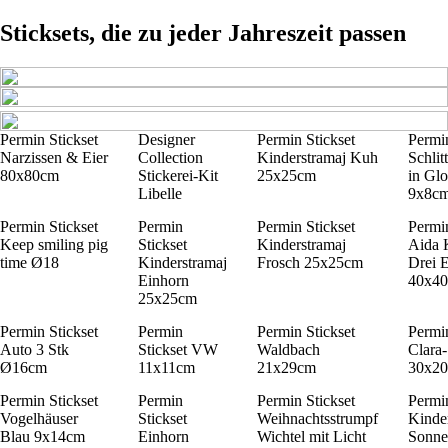
Sticksets, die zu jeder Jahreszeit passen
Permin Stickset
Designer
Permin Stickset
Permin
Narzissen & Eier
Collection
Kinderstramaj Kuh
Schlit
80x80cm
Stickerei-Kit
25x25cm
in Gl
Libelle
9x8c
Permin Stickset
Permin
Permin Stickset
Permin
Keep smiling pig
Stickset
Kinderstramaj
Aida 
time Ø18
Kinderstramaj
Frosch 25x25cm
Drei 
Einhorn
40x4
25x25cm
Permin Stickset
Permin
Permin Stickset
Permin
Auto 3 Stk
Stickset VW
Waldbach
Clara-
Ø16cm
11x11cm
21x29cm
30x2
Permin Stickset
Permin
Permin Stickset
Permin
Vogelhäuser
Stickset
Weihnachtsstrumpf
Kinde
Blau 9x14cm
Einhorn
Wichtel mit Licht
Sonne