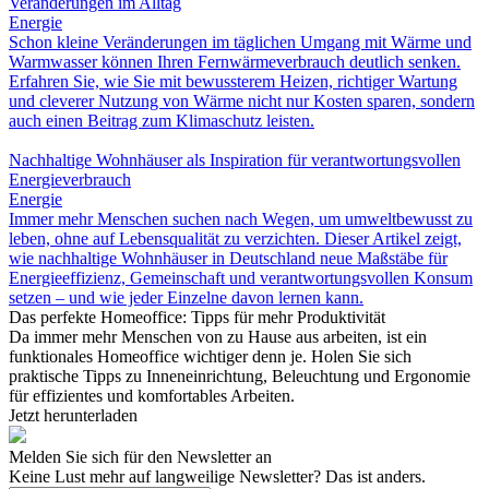
Veränderungen im Alltag
Energie
Schon kleine Veränderungen im täglichen Umgang mit Wärme und
Warmwasser können Ihren Fernwärmeverbrauch deutlich senken.
Erfahren Sie, wie Sie mit bewussterem Heizen, richtiger Wartung
und cleverer Nutzung von Wärme nicht nur Kosten sparen, sondern
auch einen Beitrag zum Klimaschutz leisten.
Nachhaltige Wohnhäuser als Inspiration für verantwortungsvollen
Energieverbrauch
Energie
Immer mehr Menschen suchen nach Wegen, um umweltbewusst zu
leben, ohne auf Lebensqualität zu verzichten. Dieser Artikel zeigt,
wie nachhaltige Wohnhäuser in Deutschland neue Maßstäbe für
Energieeffizienz, Gemeinschaft und verantwortungsvollen Konsum
setzen – und wie jeder Einzelne davon lernen kann.
Das perfekte Homeoffice: Tipps für mehr Produktivität
Da immer mehr Menschen von zu Hause aus arbeiten, ist ein
funktionales Homeoffice wichtiger denn je. Holen Sie sich
praktische Tipps zu Inneneinrichtung, Beleuchtung und Ergonomie
für effizientes und komfortables Arbeiten.
Jetzt herunterladen
Melden Sie sich für den Newsletter an
Keine Lust mehr auf langweilige Newsletter? Das ist anders.