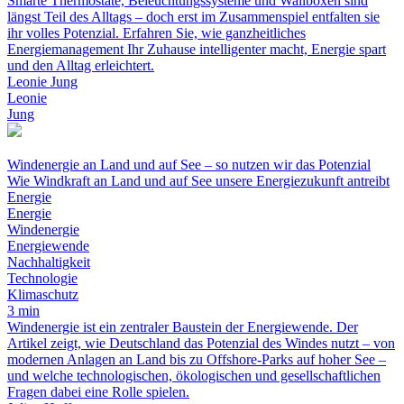
Smarte Thermostate, Beleuchtungssysteme und Wallboxen sind
längst Teil des Alltags – doch erst im Zusammenspiel entfalten sie
ihr volles Potenzial. Erfahren Sie, wie ganzheitliches
Energiemanagement Ihr Zuhause intelligenter macht, Energie spart
und den Alltag erleichtert.
Leonie Jung
Leonie
Jung
Windenergie an Land und auf See – so nutzen wir das Potenzial
Wie Windkraft an Land und auf See unsere Energiezukunft antreibt
Energie
Energie
Windenergie
Energiewende
Nachhaltigkeit
Technologie
Klimaschutz
3 min
Windenergie ist ein zentraler Baustein der Energiewende. Der
Artikel zeigt, wie Deutschland das Potenzial des Windes nutzt – von
modernen Anlagen an Land bis zu Offshore-Parks auf hoher See –
und welche technologischen, ökologischen und gesellschaftlichen
Fragen dabei eine Rolle spielen.