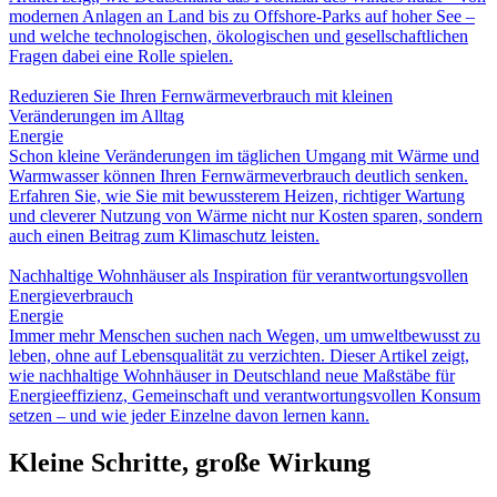
modernen Anlagen an Land bis zu Offshore-Parks auf hoher See –
und welche technologischen, ökologischen und gesellschaftlichen
Fragen dabei eine Rolle spielen.
Reduzieren Sie Ihren Fernwärmeverbrauch mit kleinen
Veränderungen im Alltag
Energie
Schon kleine Veränderungen im täglichen Umgang mit Wärme und
Warmwasser können Ihren Fernwärmeverbrauch deutlich senken.
Erfahren Sie, wie Sie mit bewussterem Heizen, richtiger Wartung
und cleverer Nutzung von Wärme nicht nur Kosten sparen, sondern
auch einen Beitrag zum Klimaschutz leisten.
Nachhaltige Wohnhäuser als Inspiration für verantwortungsvollen
Energieverbrauch
Energie
Immer mehr Menschen suchen nach Wegen, um umweltbewusst zu
leben, ohne auf Lebensqualität zu verzichten. Dieser Artikel zeigt,
wie nachhaltige Wohnhäuser in Deutschland neue Maßstäbe für
Energieeffizienz, Gemeinschaft und verantwortungsvollen Konsum
setzen – und wie jeder Einzelne davon lernen kann.
Kleine Schritte, große Wirkung